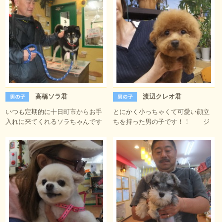
高橋ソラ君
渡辺クレオ君
いつも定期的に十日町市からお手
とにかく小っちゃくて可愛い顔立
入れに来てくれるソラちゃんです
ちを持った男の子です！！ ジ