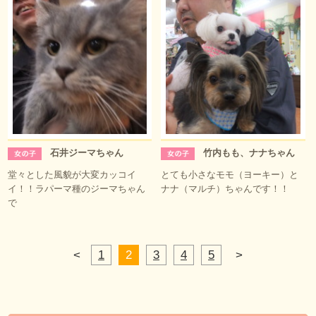
石井ジーマちゃん
竹内もも、ナナちゃん
堂々とした風貌が大変カッコイ
とても小さなモモ（ヨーキー）と
イ！！ラパーマ種のジーマちゃん
ナナ（マルチ）ちゃんです！！
で
<
1
2
3
4
5
>